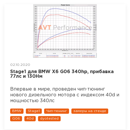
02.10.2020
Stage1 для BMW X6 G06 340hp, прибавка
77лс и 130Нм
Впервые в мире, проведен чип-тюнинг
нового дизельного мотора с индексом 40d и
мощностью 340лс
BMW
Stage1
Чип-тюнинг
замеры на стенде
G06
40d
dyotested