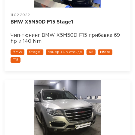
11.02.2022
BMW X5M50D F15 Stage1
Чип-тюнинг BMW X5M50D F15 прибавка 69
hp и 140 Nm
BMW
Stage1
замеры на стенде
X5
M50d
F15