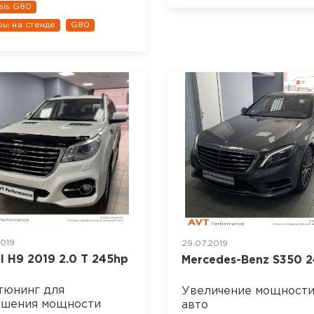
sis G80
ры на стенде
G80
2019
29.07.2019
l H9 2019 2.0 T 245hp
Mercedes-Benz S350 
тюнинг для
Увеличение мощност
ышения мощности
авто