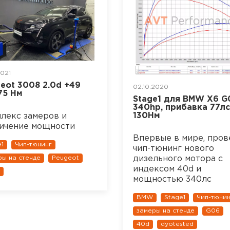
2021
eot 3008 2.0d +49
02.10.2020
 75 Нм
Stage1 для BMW X6 G
340hp, прибавка 77лс
130Нм
лекс замеров и
ичение мощности
Впервые в мире, про
e1
Чип-тюнинг
чип-тюнинг нового
дизельного мотора с
ры на стенде
Peugeot
индексом 40d и
мощностью 340лс
BMW
Stage1
Чип-тюнин
замеры на стенде
G06
40d
dyotested