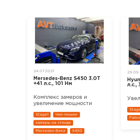
24.07.2021
29.09.
Mersedes-Benz S450 3.0T
Hyun
+41 л.с., 101 Нм
л.с.,
Комплекс замеров и
Увел
увеличение мощности
Stag
Stage1
Чип-тюнинг
Palis
замеры на стенде
Mersedes-Benz
S450