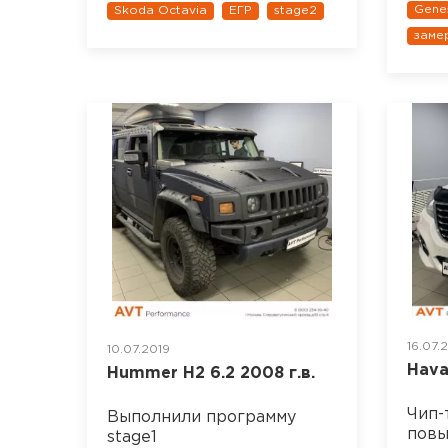
Gene
Skoda Octavia
ЕГР
stage2
заме
16.07.
10.07.2019
Hava
Hummer H2 6.2 2008 г.в.
Чип-
Выполнили программу
пов
stage1