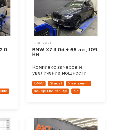
18.08.2021
2.0
BMW X7 3.0d + 66 л.с., 109
Нм
Комплекс замеров и
увеличение мощности
BMW
Stage1
Чип-тюнинг
енде
замеры на стенде
X7