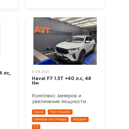
11.09.2021
4 лс,
Haval F7 1.5T +40 л.с, 48
Нм
Комплекс замеров и
увеличение мощности
haval
Чип-тюнинг
замеры на стенде
Stage1+
F7