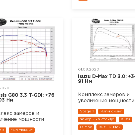
01.08.2020
Isuzu D-Max TD 3.0: +3
91 Нм
.2020
Комплекс замеров и
sis G80 3.3 T-GDI: +76
103 Нм
увеличение мощности
Stage 1
Чип-тюнинг
лекс замеров и
ичение мощности
замеры на стенде
Isuzu
D-Max
Isuzu D-Max
sis
Чип-тюнинг