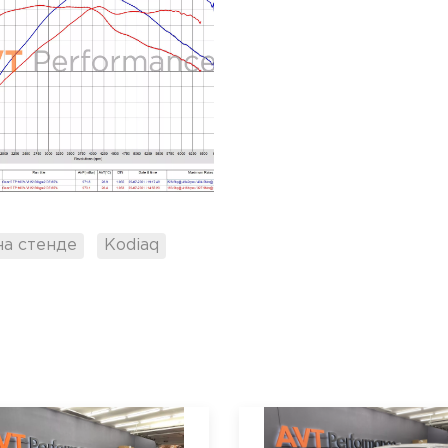
на стенде
Kodiaq