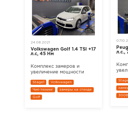
07.10.
24.08.2021
Peug
Volkswagen Golf 1.4 TSI +17
л.с.,
л.с, 45 Нм
Комп
Комплекс замеров и
увел
увеличение мощности
Stag
Stage1
Volkswagen
заме
Чип-тюнинг
замеры на стенде
3008
Golf