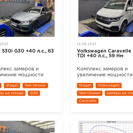
2021
12.08.2021
530i G30 +40 л.с., 63
Volkswagen Caravelle 
TDI +40 л.с., 59 Нм
лекс замеров и
Комплекс замеров и
ичение мощности
увеличение мощности
Stage1
Чип-тюнинг
Stage1
Volkswagen
ры на стенде
G30
Чип-тюнинг
замеры на ст
Caravelle