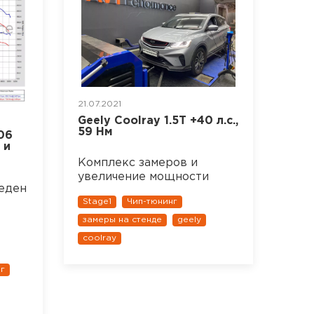
21.07.2021
Geely Coolray 1.5T +40 л.с.,
59 Нм
06
 и
Комплекс замеров и
увеличение мощности
веден
Stage1
Чип-тюнинг
замеры на стенде
geely
coolray
г