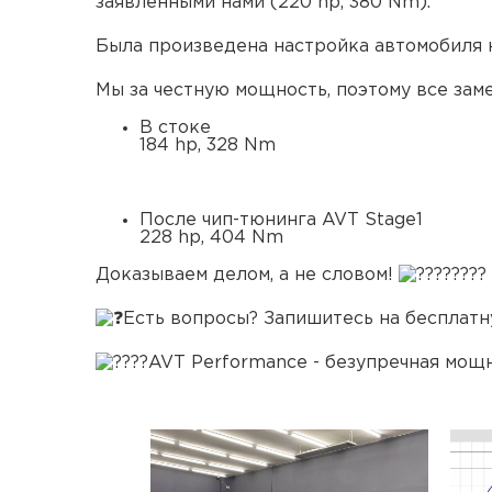
заявленными нами (220 hp, 380 Nm).
Была произведена настройка автомобиля 
Мы за честную мощность, поэтому все зам
В стоке
184 hp, 328 Nm
После чип-тюнинга AVT Stage1
228 hp, 404 Nm
Доказываем делом, а не словом!
Есть вопросы? Запишитесь на бесплатн
AVT Performance - безупречная мощн