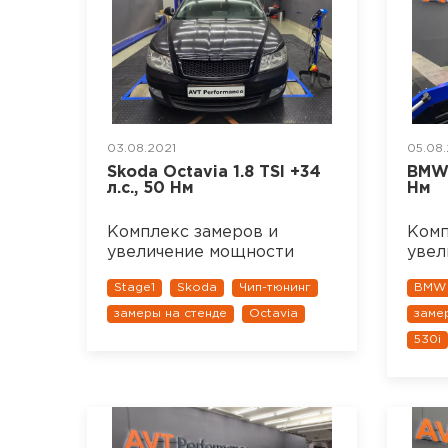
03.08.2021
05.08.
Skoda Octavia 1.8 TSI +34
BMW 
л.с., 50 Нм
Нм
Комплекс замеров и
Комп
увеличение мощности
увел
Stage1
Skoda
Чип-тюнинг
BMW
замеры на стенде
Octavia
заме
530i