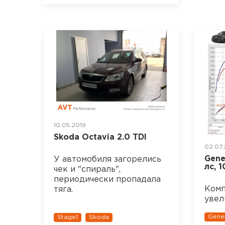
10.05.2019
Skoda Octavia 2.0 TDI
02.07
Gene
У автомобиля загорелись
лс, 
чек и "спираль",
периодически пропадала
Комп
тяга.
увел
Gene
Stage1
Skoda