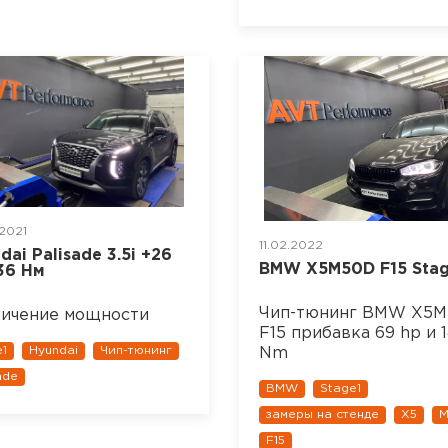
2021
11.02.2022
dai Palisade 3.5i +26
BMW X5M50D F15 Stag
 36 Нм
Чип-тюнинг BMW X5
ичение мощности
F15 прибавка 69 hp и 
e1
Hyundai
Чип-тюнинг
Nm
ade
BMW
Stage1
замеры на стенде
X5
M
F15