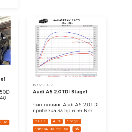
e1
19.02.2022
Audi A5 2.0TDI Stage1
M50D
140
Чип тюнинг Audi A5 2.0TDI,
прибавка 33 hp и 56 Nm
2.0TDI
Audi
Stage1
50d
замеры на стенде
a5