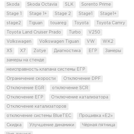
Skoda
Skoda Octavia
SLK
Sorento Prime
Stage 1
Stage 1+
Stage 2
Stage1
Stage1+
stage2
Tiguan
touareg
Toyota
Toyota Camry
Toyota Land Cruiser Prado
Turbo
V250
Volkswagen
Volkswagen Tiguan
VW
WK2
X5
X7
Zotye
Диагностика
ЕГР
Замеры
замеры на стенде
неисправность клапана системы ЕГР
Ограничение скорости
Отключение DPF
Отключение EGR
отключение SCR
Отключение ЕГР
Отключение катализатора
Отключение катализаторов
отключение системы BlueTEC
Прошивка «Е2»
Скидка
Улучшение динамики
Чёрная пятница