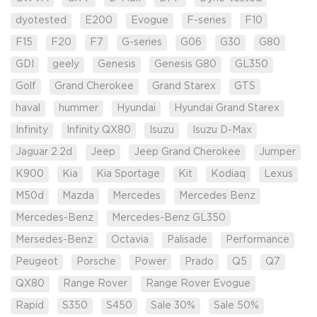
dyotested
E200
Evogue
F-series
F10
F15
F20
F7
G-series
G06
G30
G80
GDI
geely
Genesis
Genesis G80
GL350
Golf
Grand Cherokee
Grand Starex
GTS
haval
hummer
Hyundai
Hyundai Grand Starex
Infinity
Infinity QX80
Isuzu
Isuzu D-Max
Jaguar 2.2d
Jeep
Jeep Grand Cherokee
Jumper
K900
Kia
Kia Sportage
Kit
Kodiaq
Lexus
M50d
Mazda
Mercedes
Mercedes Benz
Mercedes-Benz
Mercedes-Benz GL350
Mersedes-Benz
Octavia
Palisade
Performance
Peugeot
Porsche
Power
Prado
Q5
Q7
QX80
Range Rover
Range Rover Evogue
Rapid
S350
S450
Sale 30%
Sale 50%