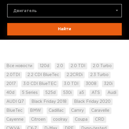
Двигатель
Найти
Все новости
120d
2.0
2.0 TDI
2.0 Turbo
2.0TDI
2.2 CDI BlueTec
2.2CRDi
2.3 Turbo
2017
3.0 CDI BlueTEC
3.0 TDI
3008
320i
40d
5 Series
525d
530i
a5
ATS
Audi
AUDI Q7
Black Friday 2018
Black Friday 2020
BlueTec
BMW
Cadillac
Camry
Caravelle
Cayenne
Citroen
coolray
Coupa
CRD
CWVA
CX-7
D-Max
DPF
Dyno-tested