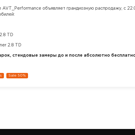
е AVT_Performance объявляет грандиозную распродажу, с 22.0
обилей:
0
 2.8 TD
ner 2.8 TD
арок, стендовые замеры до и после абсолютно бесплатно
s
Sale 50%