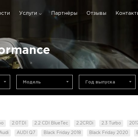
ости
Услуги
Партнёры
Отзывы
Контакт
formance
Модель
Год выпуска
bo
2.0TDI
2.2 CDI BlueTec
2.2CRDi
2.3 Turbo
201
Audi
AUDI Q7
Black Friday 2018
Black Friday 2020