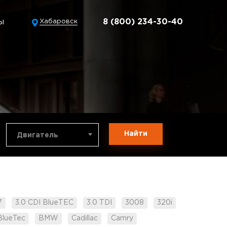
ы
8 (800) 234-30-40
Хабаровск
Найти
Двигатель
7
3.0 CDI BlueTEC
3.0 TDI
3008
320i
BlueTec
BMW
Cadillac
Camry