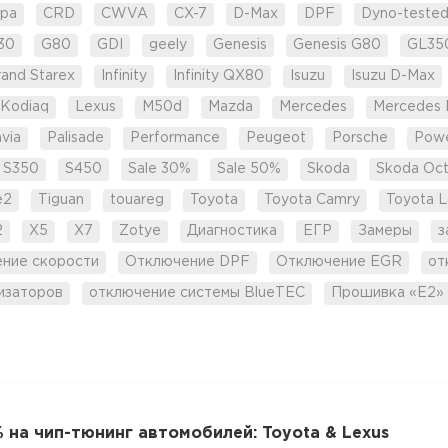
pa
CRD
CWVA
CX-7
D-Max
DPF
Dyno-teste
30
G80
GDI
geely
Genesis
Genesis G80
GL35
rand Starex
Infinity
Infinity QX80
Isuzu
Isuzu D-Max
Kodiaq
Lexus
M50d
Mazda
Mercedes
Mercedes 
via
Palisade
Performance
Peugeot
Porsche
Pow
S350
S450
Sale 30%
Sale 50%
Skoda
Skoda Oct
e2
Tiguan
touareg
Toyota
Toyota Camry
Toyota L
2
X5
X7
Zotye
Диагностика
ЕГР
Замеры
з
ение скорости
Отключение DPF
Отключение EGR
от
изаторов
отключение системы BlueTEC
Прошивка «Е2»
 на чип-тюнинг автомобилей: Toyota & Lexus