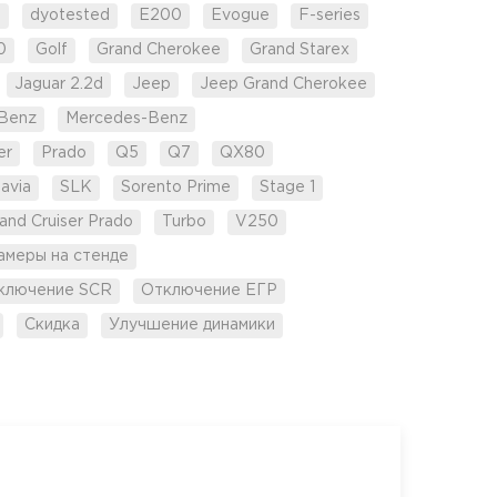
d
dyotested
E200
Evogue
F-series
0
Golf
Grand Cherokee
Grand Starex
Jaguar 2.2d
Jeep
Jeep Grand Cherokee
Benz
Mercedes-Benz
er
Prado
Q5
Q7
QX80
avia
SLK
Sorento Prime
Stage 1
and Cruiser Prado
Turbo
V250
амеры на стенде
ключение SCR
Отключение ЕГР
Скидка
Улучшение динамики