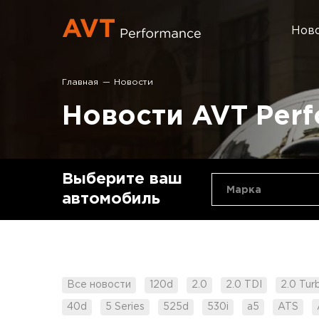
Нов
Главная
Новости
Новости AVT Per
Выберите ваш
Марка
автомобиль
Все новости
120d
2.0
2.0 TDI
2.0 Tur
40d
5 Series
525d
530i
a5
ATS