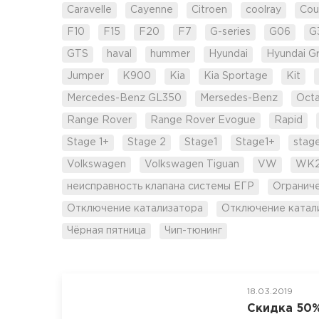
Caravelle
Cayenne
Citroen
coolray
Cou
F10
F15
F20
F7
G-series
G06
G
GTS
haval
hummer
Hyundai
Hyundai G
Jumper
K900
Kia
Kia Sportage
Kit
Mercedes-Benz GL350
Mersedes-Benz
Octa
Range Rover
Range Rover Evogue
Rapid
Stage 1+
Stage 2
Stage1
Stage1+
stag
Volkswagen
Volkswagen Tiguan
VW
WK
неисправность клапана системы ЕГР
Огранич
Отключение катализатора
Отключение катал
Чёрная пятница
Чип-тюнинг
18.03.2019
Скидка 50%