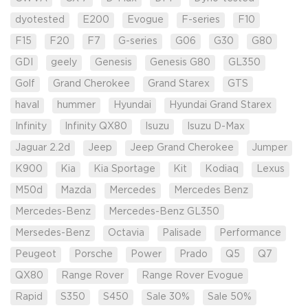
dyotested
E200
Evogue
F-series
F10
F15
F20
F7
G-series
G06
G30
G80
GDI
geely
Genesis
Genesis G80
GL350
Golf
Grand Cherokee
Grand Starex
GTS
haval
hummer
Hyundai
Hyundai Grand Starex
Infinity
Infinity QX80
Isuzu
Isuzu D-Max
Jaguar 2.2d
Jeep
Jeep Grand Cherokee
Jumper
K900
Kia
Kia Sportage
Kit
Kodiaq
Lexus
M50d
Mazda
Mercedes
Mercedes Benz
Mercedes-Benz
Mercedes-Benz GL350
Mersedes-Benz
Octavia
Palisade
Performance
Peugeot
Porsche
Power
Prado
Q5
Q7
QX80
Range Rover
Range Rover Evogue
Rapid
S350
S450
Sale 30%
Sale 50%