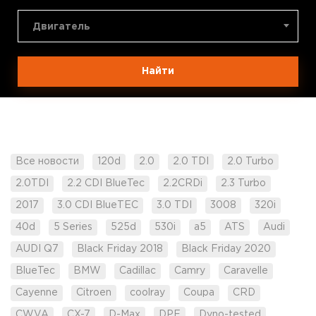
Двигатель
Найти
Все новости
120d
2.0
2.0 TDI
2.0 Turbo
2.0TDI
2.2 CDI BlueTec
2.2CRDi
2.3 Turbo
2017
3.0 CDI BlueTEC
3.0 TDI
3008
320i
40d
5 Series
525d
530i
a5
ATS
Audi
AUDI Q7
Black Friday 2018
Black Friday 2020
BlueTec
BMW
Cadillac
Camry
Caravelle
Cayenne
Citroen
coolray
Coupa
CRD
CWVA
CX-7
D-Max
DPF
Dyno-tested