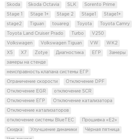
Skoda
Skoda Octavia
SLK
Sorento Prime
Stage 1
Stage 1+
Stage 2
Stage1
Stage1+
stage2
Tiguan
touareg
Toyota
Toyota Camry
Toyota Land Cruiser Prado
Turbo
V250
Volkswagen
Volkswagen Tiguan
VW
WK2
X5
X7
Zotye
Диагностика
ЕГР
Замеры
замеры на стенде
неисправность клапана системы ЕГР
Ограничение скорости
Отключение DPF
Отключение EGR
отключение SCR
Отключение ЕГР
Отключение катализатора
Отключение катализаторов
отключение системы BlueTEC
Прошивка «Е2»
Скидка
Улучшение динамики
Чёрная пятница