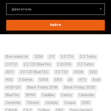
Двигатель
Найти
Все новости
120d
2.0
2.0 TDI
2.0 Turbo
2.0TDI
2.2 CDI BlueTec
2.2CRDi
2.3 Turbo
2017
3.0 CDI BlueTEC
3.0 TDI
3008
320i
40d
5 Series
525d
530i
a5
ATS
Audi
AUDI Q7
Black Friday 2018
Black Friday 2020
BlueTec
BMW
Cadillac
Camry
Caravelle
Cayenne
Citroen
coolray
Coupa
CRD
CWVA
CX-7
D-Max
DPF
Dyno-tested