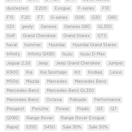
dyotested
E200
Evogue
F-series
F10
F15
F20
F7
G-series
G06
G30
G80
GDI
geely
Genesis
Genesis G80
GL350
Golf
Grand Cherokee
Grand Starex
GTS
haval
hummer
Hyundai
Hyundai Grand Starex
Infinity
Infinity QX80
Isuzu
Isuzu D-Max
Jaguar 2.2d
Jeep
Jeep Grand Cherokee
Jumper
K900
Kia
Kia Sportage
Kit
Kodiaq
Lexus
M50d
Mazda
Mercedes
Mercedes Benz
Mercedes-Benz
Mercedes-Benz GL350
Mersedes-Benz
Octavia
Palisade
Performance
Peugeot
Porsche
Power
Prado
Q5
Q7
QX80
Range Rover
Range Rover Evogue
Rapid
S350
S450
Sale 30%
Sale 50%