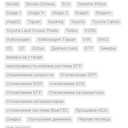
Skoda
Skoda Octavia
SLK
Sorento Prime
Stage 1
Stage 1+
Stage 2
Stage1
Stage1+
stage2
Tiguan
touareg
Toyota
Toyota Camry
Toyota Land Cruiser Prado
Turbo
V250
Volkswagen
Volkswagen Tiguan
VW
WK2
X5
X7
Zotye
Диагностика
ЕГР
Замеры
замеры на стенде
неисправность клапана системы ЕГР
Ограничение скорости
Отключение DPF
Отключение EGR
отключение SCR
Отключение ЕГР
Отключение катализатора
Отключение катализаторов
отключение системы BlueTEC
Прошивка «Е2»
Скидка
Улучшение динамики
Чёрная пятница