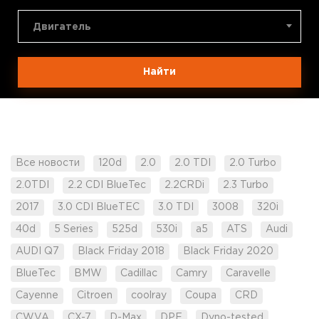
Двигатель
Найти
Все новости
120d
2.0
2.0 TDI
2.0 Turbo
2.0TDI
2.2 CDI BlueTec
2.2CRDi
2.3 Turbo
2017
3.0 CDI BlueTEC
3.0 TDI
3008
320i
40d
5 Series
525d
530i
a5
ATS
Audi
AUDI Q7
Black Friday 2018
Black Friday 2020
BlueTec
BMW
Cadillac
Camry
Caravelle
Cayenne
Citroen
coolray
Coupa
CRD
CWVA
CX-7
D-Max
DPF
Dyno-tested