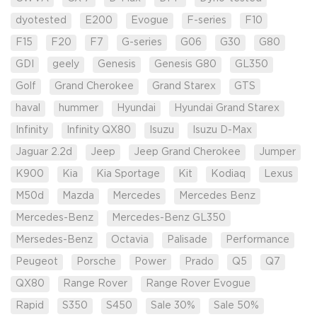
dyotested
E200
Evogue
F-series
F10
F15
F20
F7
G-series
G06
G30
G80
GDI
geely
Genesis
Genesis G80
GL350
Golf
Grand Cherokee
Grand Starex
GTS
haval
hummer
Hyundai
Hyundai Grand Starex
Infinity
Infinity QX80
Isuzu
Isuzu D-Max
Jaguar 2.2d
Jeep
Jeep Grand Cherokee
Jumper
K900
Kia
Kia Sportage
Kit
Kodiaq
Lexus
M50d
Mazda
Mercedes
Mercedes Benz
Mercedes-Benz
Mercedes-Benz GL350
Mersedes-Benz
Octavia
Palisade
Performance
Peugeot
Porsche
Power
Prado
Q5
Q7
QX80
Range Rover
Range Rover Evogue
Rapid
S350
S450
Sale 30%
Sale 50%