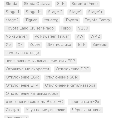
Skoda
Skoda Octavia
SLK
Sorento Prime
Stage 1
Stage 1+
Stage 2
Stage1
Stage1+
stage2
Tiguan
touareg
Toyota
Toyota Camry
Toyota Land Cruiser Prado
Turbo
V250
Volkswagen
Volkswagen Tiguan
VW
WK2
X5
X7
Zotye
Диагностика
ЕГР
Замеры
замеры на стенде
неисправность клапана системы ЕГР
Ограничение скорости
Отключение DPF
Отключение EGR
отключение SCR
Отключение ЕГР
Отключение катализатора
Отключение катализаторов
отключение системы BlueTEC
Прошивка «Е2»
Скидка
Улучшение динамики
Чёрная пятница