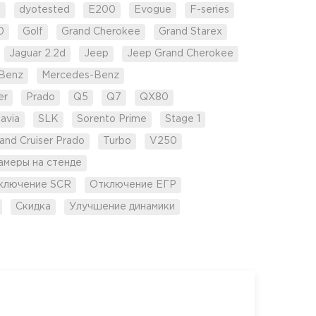
d
dyotested
E200
Evogue
F-series
0
Golf
Grand Cherokee
Grand Starex
Jaguar 2.2d
Jeep
Jeep Grand Cherokee
Benz
Mercedes-Benz
er
Prado
Q5
Q7
QX80
avia
SLK
Sorento Prime
Stage 1
and Cruiser Prado
Turbo
V250
амеры на стенде
ключение SCR
Отключение ЕГР
Скидка
Улучшение динамики