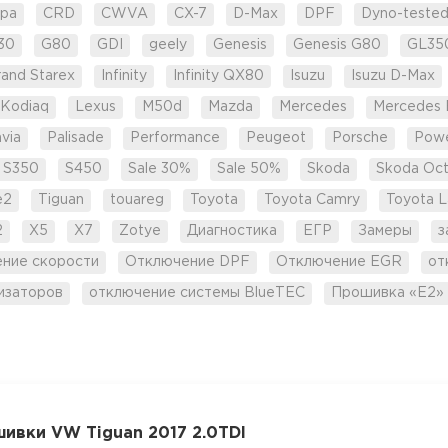
pa
CRD
CWVA
CX-7
D-Max
DPF
Dyno-teste
30
G80
GDI
geely
Genesis
Genesis G80
GL35
rand Starex
Infinity
Infinity QX80
Isuzu
Isuzu D-Max
Kodiaq
Lexus
M50d
Mazda
Mercedes
Mercedes 
via
Palisade
Performance
Peugeot
Porsche
Pow
S350
S450
Sale 30%
Sale 50%
Skoda
Skoda Oct
e2
Tiguan
touareg
Toyota
Toyota Camry
Toyota L
2
X5
X7
Zotye
Диагностика
ЕГР
Замеры
з
ение скорости
Отключение DPF
Отключение EGR
от
изаторов
отключение системы BlueTEC
Прошивка «Е2»
ивки VW Tiguan 2017 2.0TDI