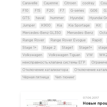
Caravelle
Cayenne
Citroen
coolray
Cou
F10
F15
F20
F7
G-series
G06
G
GTS
haval
hummer
Hyundai
Hyundai G
Jumper
K900
Kia
Kia Sportage
Kit
Mercedes-Benz GL350
Mersedes-Benz
Octa
Range Rover
Range Rover Evogue
Rapid
Stage 1+
Stage 2
Stage1
Stage1+
stag
Volkswagen
Volkswagen Tiguan
VW
WK
неисправность клапана системы ЕГР
Огранич
Отключение катализатора
Отключение катал
Чёрная пятница
Чип-тюнинг
07.06.2017
Новые прош