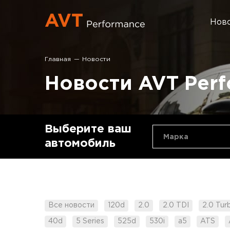
Нов
Главная
Новости
Новости AVT Per
Выберите ваш
Марка
автомобиль
Все новости
120d
2.0
2.0 TDI
2.0 Tur
40d
5 Series
525d
530i
a5
ATS