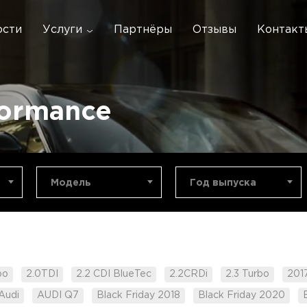
ости
Услуги
Партнёры
Отзывы
Контакт
formance
Модель
Год выпуска
bo
2.0TDI
2.2 CDI BlueTec
2.2CRDi
2.3 Turbo
201
Audi
AUDI Q7
Black Friday 2018
Black Friday 2020