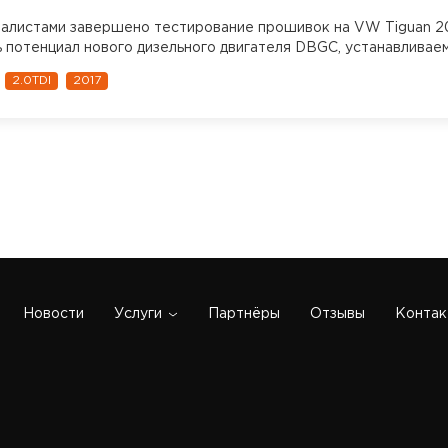
алистами завершено тестирование прошивок на VW Tiguan 20
 потенциал нового дизельного двигателя DBGC, устанавливаем
2.0TDI
2017
Новости
Услуги
Партнёры
Отзывы
Контак