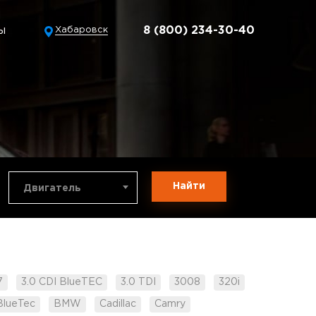
ы
8 (800) 234-30-40
Хабаровск
Найти
Двигатель
7
3.0 CDI BlueTEC
3.0 TDI
3008
320i
BlueTec
BMW
Cadillac
Camry