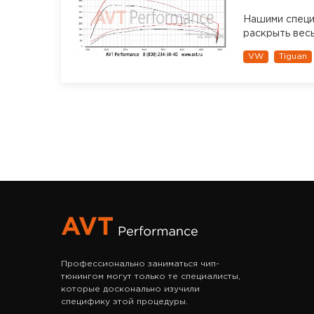
Нашими специ
раскрыть весь
VW
Tiguan
Профессионально заниматься чип-
тюнингом могут только те специалисты,
которые досконально изучили
специфику этой процедуры.